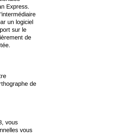
an Express.
’intermédiaire
ar un logiciel
port sur le
tièrement de
utée.
tre
orthographe de
8, vous
onnelles vous