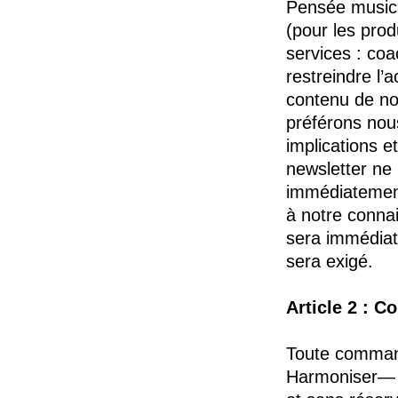
Pensée musica
(pour les prod
services : coa
restreindre l’
contenu de no
préférons nou
implications e
newsletter ne 
immédiatement
à notre conna
sera immédiat
sera exigé.
Article 2 : 
Toute command
Harmoniser— L