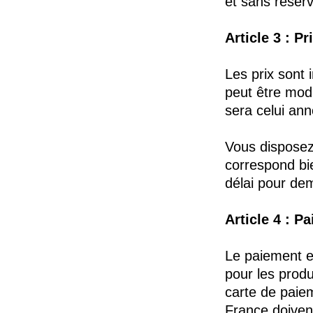
et sans réser
Article 3 : Pr
Les prix sont 
peut être mod
sera celui a
Vous disposez 
correspond bi
délai pour de
Article 4 : P
Le paiement e
pour les prod
carte de paie
France doivent