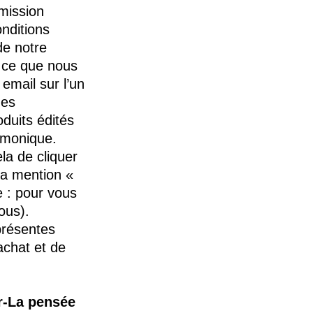
mission
onditions
de notre
à ce que nous
 email sur l’un
des
duits édités
rmonique.
la de cliquer
 la mention «
e : pour vous
ous).
 présentes
achat et de
r-La pensée