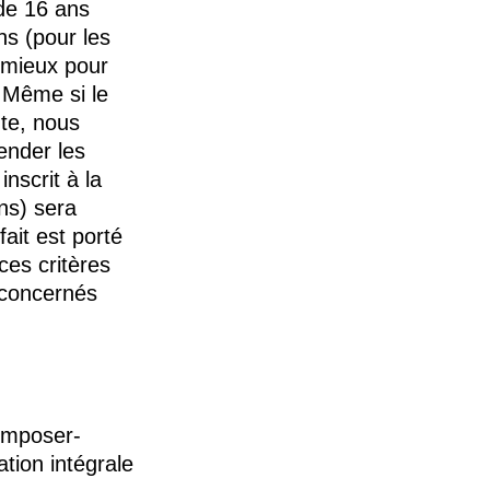
de 16 ans
ns (pour les
e mieux pour
. Même si le
nte, nous
ender les
inscrit à la
ns) sera
it est porté
ces critères
 concernés
omposer-
ion intégrale