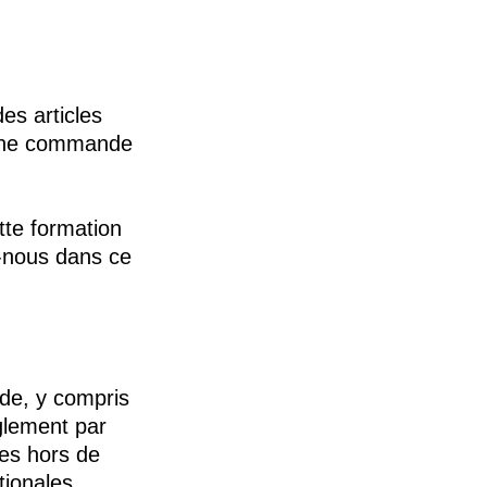
es articles
à une commande
tte formation
z-nous dans ce
de, y compris
glement par
es hors de
tionales