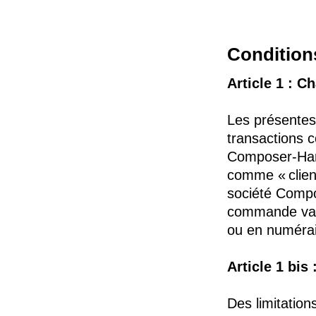
Condition
Article 1 : C
Les présentes 
transactions c
Composer-Har
comme « clien
société Comp
commande vali
ou en numérai
Article 1 bis
Des limitatio