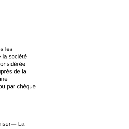
s les
 la société
onsidérée
près de la
une
 ou par chèque
oniser— La