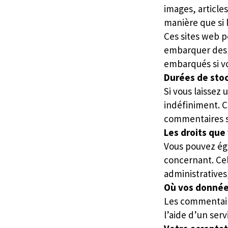
images, article
manière que si l
Ces sites web p
embarquer des o
embarqués si v
Durées de sto
Si vous laisse
indéfiniment. 
commentaires su
Les droits que
Vous pouvez ég
concernant. Ce
administratives
Où vos donnée
Les commentaire
l’aide d’un ser