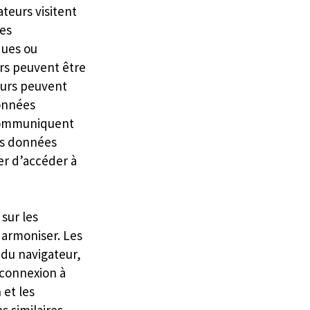
ateurs visitent
ues
ques ou
urs peuvent être
teurs peuvent
données
s communiquent
es données
er d’accéder à
sur les
Harmoniser. Les
 du navigateur,
 connexion à
 et les