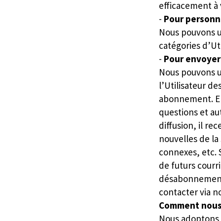
efficacement à 
-
Pour personna
Nous pouvons u
catégories d’Uti
-
Pour envoyer 
Nous pouvons u
l’Utilisateur d
abonnement. El
questions et aut
diffusion, il r
nouvelles de la 
connexes, etc. 
de futurs courr
désabonnement 
contacter via no
Comment nous
Nous adoptons d