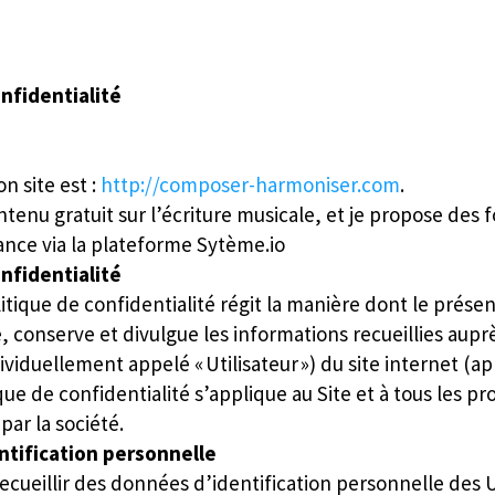
onfidentialité
n site est :
http://composer-harmoniser.com
.
ntenu gratuit sur l’écriture musicale, et je propose des 
ance via la plateforme Sytème.io
onfidentialité
itique de confidentialité régit la manière dont le présen
se, conserve et divulgue les informations recueillies aupr
dividuellement appelé « Utilisateur ») du site internet (app
ue de confidentialité s’applique au Site et à tous les pr
 par la société.
tification personnelle
cueillir des données d’identification personnelle des U