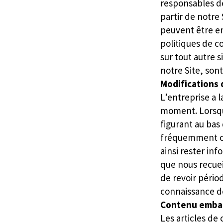
responsables de
partir de notre 
peuvent être en
politiques de co
sur tout autre s
notre Site, sont
Modifications 
L’entreprise a l
moment. Lorsque
figurant au bas
fréquemment ce
ainsi rester in
que nous recuei
de revoir pério
connaissance de
Contenu embar
Les articles de