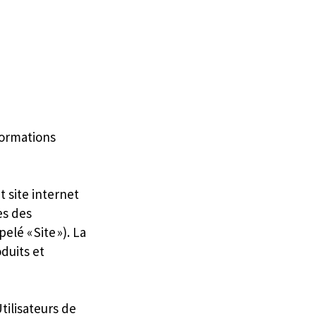
formations
t site internet
ès des
elé « Site »). La
oduits et
tilisateurs de