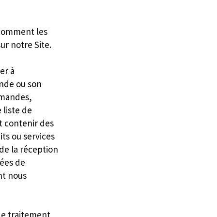
 comment les
sur notre Site.
er à
ande ou son
emandes,
 liste de
t contenir des
its ou services
de la réception
lées de
nt nous
de traitement