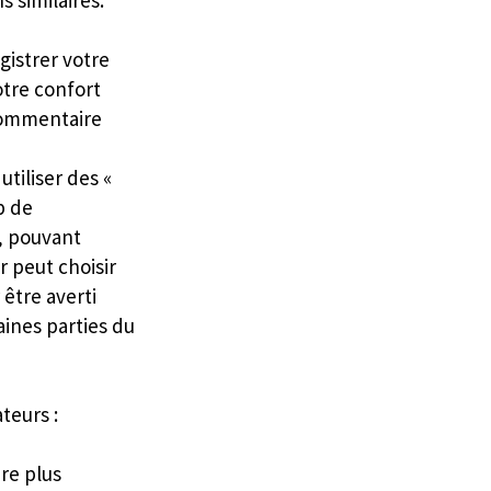
s similaires.
gistrer votre
otre confort
 commentaire
utiliser des «
b de
e, pouvant
r peut choisir
 être averti
aines parties du
teurs :
re plus