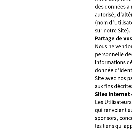
des données ain
autorisé, d’alt
(nom d’Utilisat
sur notre Site).
Partage de vo
Nous ne vendon
personnelle des
informations d
donnée d’identi
Site avec nos p
aux fins décrite
Sites internet 
Les Utilisateur
qui renvoient a
sponsors, concé
les liens qui a