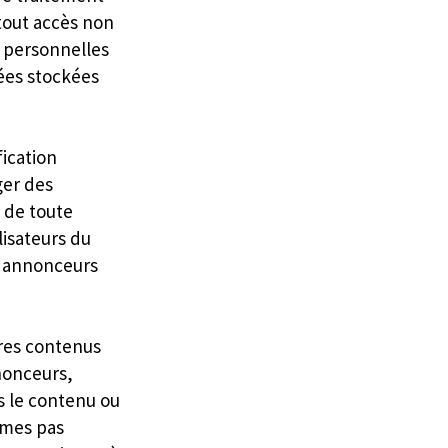
tout accès non
s personnelles
ées stockées
ication
ger des
 de toute
lisateurs du
s annonceurs
tres contenus
nnonceurs,
s le contenu ou
ommes pas